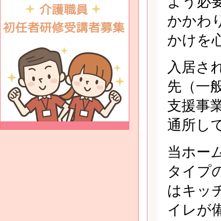
よう必
かかわ
かけを
入居さ
先（一
支援事
通所し
当ホー
タイプ
はキッ
イレが